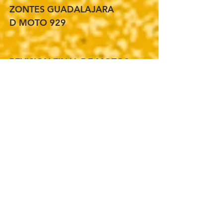
ZONTES GUADALAJARA
D MOTO 929
REVISION FINAL DE MOTOS
VIERNES 15 DE JULIO
11:00 AM A 4:30 PM
ZONTES INSURGENTES
ENTREGA KITS PILOTOS
VIERNES 15 DE JULIO
11:00 AM – 4:30 PM
LUGAR: ZONTES INSURGENTES