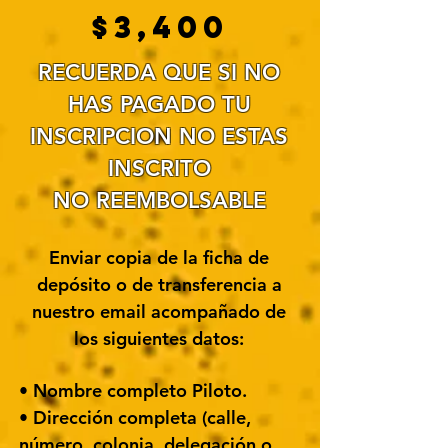
$3,400
RECUERDA QUE SI NO
HAS PAGADO TU
INSCRIPCION NO ESTAS
INSCRITO
NO REEMBOLSABLE
Enviar copia de la ficha de
depósito o de transferencia a
nuestro email acompañado de
los siguientes datos:
• Nombre completo Piloto.
• Dirección completa (calle,
número, colonia, delegación o