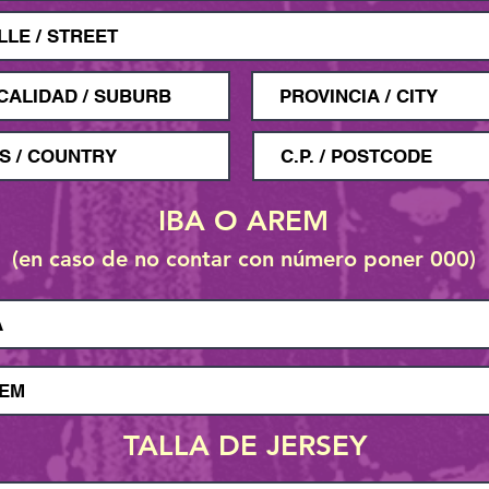
IBA O AREM
(en caso de no contar con número poner 000)
TALLA DE JERSEY