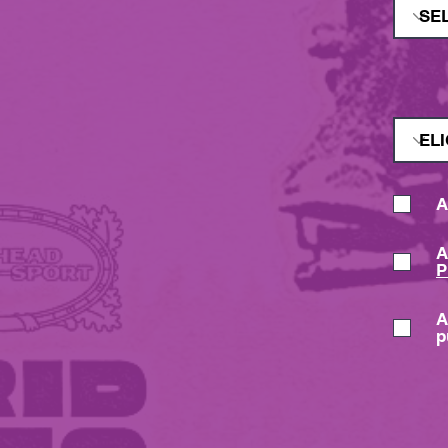
A
A
P
A
p