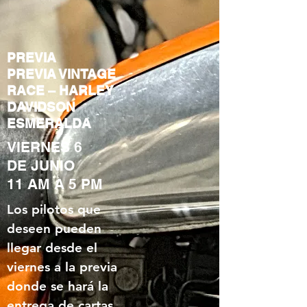
PREVIA
PREVIA VINTAGE
RACE – HARLEY
DAVIDSON
ESMERALDA
VIERNES 6
DE JUNIO
11 AM A 5 PM
Los pilotos que
deseen pueden
llegar desde el
viernes a la previa
donde se hará la
entrega de cartas,