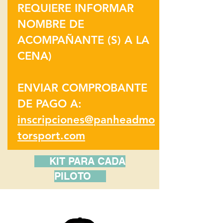
REQUIERE INFORMAR
NOMBRE DE
ACOMPAÑANTE (S) A LA
CENA)
ENVIAR COMPROBANTE
DE PAGO A:
inscripciones@panheadmo
torsport.com
KIT PARA CADA
PILOTO