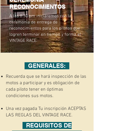
RECONOCIMIENTOS
A las 8:30 pm iniciaremos con la
ceremonia de entrega de
reconocimientos para los pilotos que
logren terminar en tiempo y forma el
VINTAGE RACE.
GENERALES:
Recuerda que se hará inspección de las
motos a participar y es obligación de
cada piloto tener en óptimas
condiciones sus motos.
Una vez pagada Tu inscripción ACEPTAS
LAS REGLAS DEL VINTAGE RACE.
REQUISITOS DE