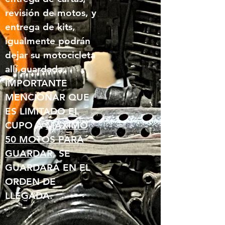
revisión de motos, y
entrega de kits,
igualmente podrán
dejar su motocicleta
allí guardada,
IMPORTANTE
MENCIONAR QUE
ES LIMITADO EL
CUPO A
MÁXIMO
50 MOTOS PARA
GUARDAR
, SE
GUARDARÁ EN EL
ORDEN DE
LLEGADA.