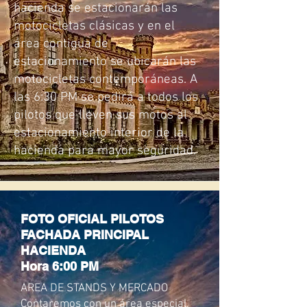
hacienda se estacionarán las
motocicletas clásicas y en el
área contigua de
estacionamiento se ubicarán las
motocicletas contemporáneas. A
las 6:30 PM se pedirá a todos los
pilotos que lleven sus motos al
estacionamiento interior de la
hacienda para mayor seguridad.
FOTO OFICIAL PILOTOS
FACHADA PRINCIPAL
HACIENDA
Hora 6:00 PM
AREA DE STANDS Y MERCADO
Contaremos con un área especial,