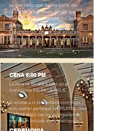
un mercado que forma parte del
casco de la hacienda donde los
invitamos a convivir con los demás
pilotos y así compartir
experiencias, aparte que estarán
los stands de las marcas que nos
apoyan.
CENA 8:00 PM
La cena se llevará a cabo en el
maravilloso SALÓN LA TROJE.
El acceso a la cena estará controlado y
solo podrán participar los PILOTOS DEL
VINTAGE RACE con los acompañantes
que hayan incluido en su inscripción.
CEREMONIA