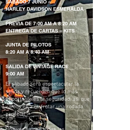
SÁBADO 7 JUNIO –
HARLEY DAVIDSON ESMERALDA
PREVIA DE 7:00 AM A 8:20 AM
ENTREGA DE CARTAS – KITS
JUNTA DE PILOTOS
8:20 AM A 8:40 AM
SALIDA DE VINTAGE RACE
9:00 AM
El sábado será espectacular la
salida y recuerden que lo más
importante es la seguridad, así que
vamos es a disfrutar una rodada
especial.
Una vez salgan todas las