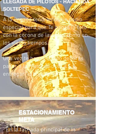
⁠LLEGADA DE PILOTOS - HACIENDA
SOLTEPEC
A la llegada tendremos un podio
especial para que Te hagas la foto
con la corona de laureles como en
los viejos tiempos.
Una vez te hagas la foto deberás
pasar a la mesa de JUECES y
entregar Tu hoja de km.
ESTACIONAMIENTO
META
En la fachada principal de la