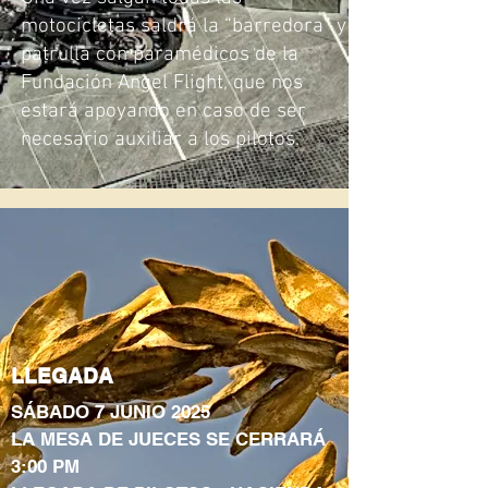
motocicletas saldrá la “barredora” y
patrulla con paramédicos de la
Fundación Angel Flight, que nos
estará apoyando en caso de ser
necesario auxiliar a los pilotos.
LLEGADA
SÁBADO 7 JUNIO 2025
LA MESA DE JUECES SE CERRARÁ
3:00 PM